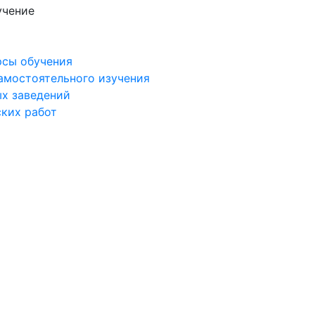
учение
рсы обучения
самостоятельного изучения
ых заведений
ских работ