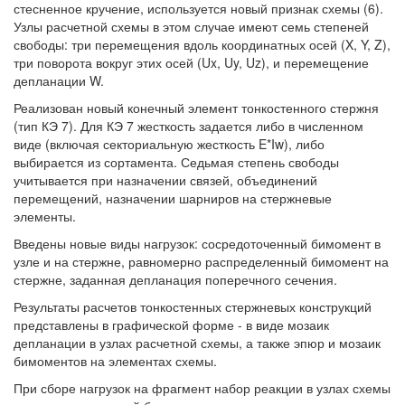
стесненное кручение, используется новый признак схемы (6).
Узлы расчетной схемы в этом случае имеют семь степеней
свободы: три перемещения вдоль координатных осей (X, Y, Z),
три поворота вокруг этих осей (Ux, Uy, Uz), и перемещение
депланации W.
Реализован новый конечный элемент тонкостенного стержня
(тип КЭ 7). Для КЭ 7 жесткость задается либо в численном
виде (включая секториальную жесткость E*Iw), либо
выбирается из сортамента. Седьмая степень свободы
учитывается при назначении связей, объединений
перемещений, назначении шарниров на стержневые
элементы.
Введены новые виды нагрузок: сосредоточенный бимомент в
узле и на стержне, равномерно распределенный бимомент на
стержне, заданная депланация поперечного сечения.
Результаты расчетов тонкостенных стержневых конструкций
представлены в графической форме - в виде мозаик
депланации в узлах расчетной схемы, а также эпюр и мозаик
бимоментов на элементах схемы.
При сборе нагрузок на фрагмент набор реакции в узлах схемы