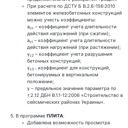
При расчете по ДСТУ Б В.2.6-156:2010
элементов железобетонных конструкций
можно учесть коэффициенты:
a
– коэффициент учета длительности
cc
действия нагружений (при сжатии);
a
– коэффициент учета длительности
ct
действия нагружений (при растяжении);
γ
– коэффициент учета разрушения
c2
бетонных конструкций;
γ
коэффициент для конструкций,
c3 –
бетонируемых в вертикальном
положении;
γ – предельное значение параметра по
т.2.12 ДБН В.1.1-12:2006 «Строительство в
сейсмических районах Украины».
В программе
ПЛИТА
:
Добавлена возможность просмотра