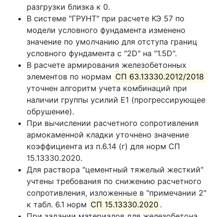
разгрузки близка к 0.
В системе "ГРУНТ" при расчете КЭ 57 по
модели условного фундамента изменено
значение по умолчанию для отступа границ
условного фундамента с "2D" на "1.5D".
В расчете армирования железобетонных
элементов по нормам
СП 63.13330.2012/2018
уточнен алгоритм учета комбинаций при
наличии группы усилий Е1 (прогрессирующее
обрушение).
При вычислении расчетного сопротивления
армокаменной кладки уточнено значение
коэффициента из п.6.14 (г) для норм СП
15.13330.2020.
Для раствора "цементный тяжелый жесткий"
учтены требования по снижению расчетного
сопротивления, изложенные в "примечании 2"
к табл. 6.1 норм
СП 15.13330.2020
.
При задании материалов для железобетона