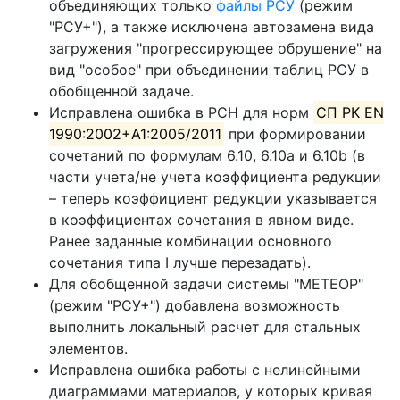
объединяющих только
файлы РСУ
(режим
"РСУ+"), а также исключена автозамена вида
загружения "прогрессирующее обрушение" на
вид "особое" при объединении таблиц РСУ в
обобщенной задаче.
Исправлена ошибка в РСН для норм
СП PK EN
1990:2002+A1:2005/2011
при формировании
сочетаний по формулам 6.10, 6.10a и 6.10b (в
части учета/не учета коэффициента редукции
– теперь коэффициент редукции указывается
в коэффициентах сочетания в явном виде.
Ранее заданные комбинации основного
сочетания типа I лучше перезадать).
Для обобщенной задачи системы "МЕТЕОР"
(режим "РСУ+") добавлена возможность
выполнить локальный расчет для стальных
элементов.
Исправлена ошибка работы с нелинейными
диаграммами материалов, у которых кривая