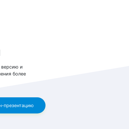
и
 версию и
ения более
н-презентацию