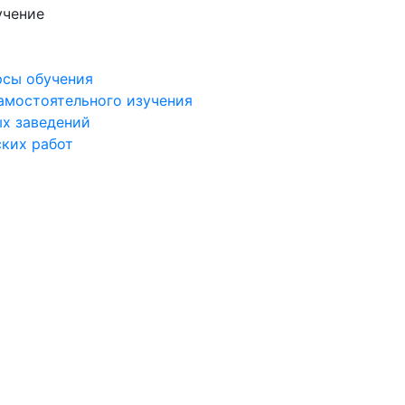
учение
рсы обучения
самостоятельного изучения
ых заведений
ских работ