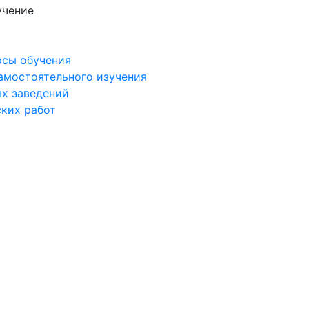
учение
рсы обучения
самостоятельного изучения
ых заведений
ских работ