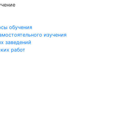
учение
рсы обучения
самостоятельного изучения
ых заведений
ских работ