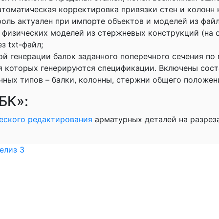
автоматическая корректировка привязки стен и колон
оль актуален при импорте объектов и моделей из файло
физических моделей из стержневых конструкций (на о
з txt-файл;
й генерации балок заданного поперечного сечения по
ля которых генерируются спецификации. Включены сост
ных типов – балки, колонны, стержни общего положен
БК»:
еского редактирования
арматурных деталей на разреза
елиз 3