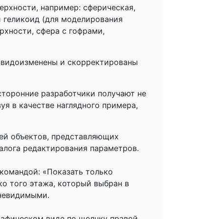
ерхности, например: сферическая,
й геликоид (для моделирования
рхности, сфера с гофрами,
и видоизменены и скорректированы
сторонние разработчики получают не
уя в качестве наглядного примера,
лей объектов, представляющих
алога редактирования параметров.
 командой: «Показать только
о того этажа, который выбран в
 невидимыми.
рафическом виде по щелчку правой