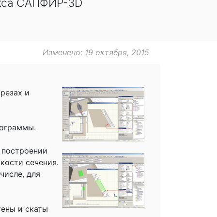
екса САПФИР-3D
Изменено: 19 октября, 2015
резах и
рограммы.
 построении
кости сечения.
числе, для
тены и скаты