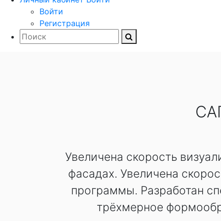
Войти
Регистрация
СА
Увеличена скорость визуал
фасадах. Увеличена скоро
программы. Разработан с
трёхмерное формообр