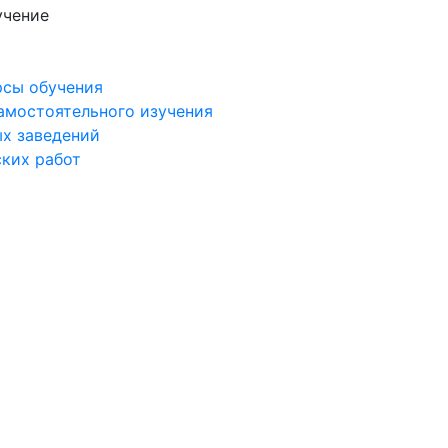
учение
рсы обучения
самостоятельного изучения
ых заведений
ских работ