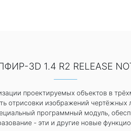
ПФИР-3D 1.4 R2 RELEASE NO
изации проектируемых объектов в трёхм
сть отрисовки изображений чертёжных л
пециальный программный модуль, обес
азование - эти и другие новые функци