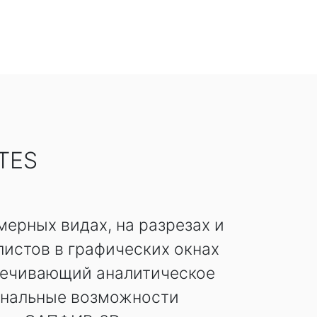
TES
ерных видах, на разрезах и
истов в графических окнах
печивающий аналитическое
ональные возможности