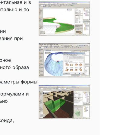
нтальная и в
нтально и по
ции
вания при
рное
ного образа
араметры формы.
формулами и
ьно
соида,