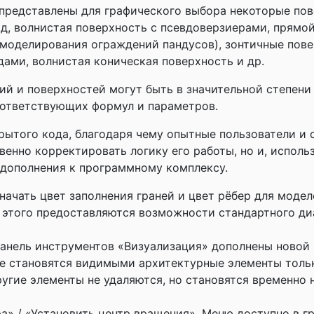
представлены для графического выбора некоторые пов
д, волнистая поверхность с псевдоверзиерами, прямо
я моделирования ограждений пандусов), зонтичные пове
дами, волнистая коническая поверхность и др.
ий и поверхностей могут быть в значительной степен
ответствующих формул и параметров.
рытого кода, благодаря чему опытные пользователи и 
енно корректировать логику его работы, но и, использ
 дополнения к программному комплексу.
ачать цвет заполнения граней и цвет рёбер для моде
 этого предоставляются возможности стандартного ди
панель инструментов «Визуализация» дополнены новой
е становятся видимыми архитектурные элементы тольк
ругие элементы не удаляются, но становятся временно
» / «Установить центр вращения». Меню доступно в г