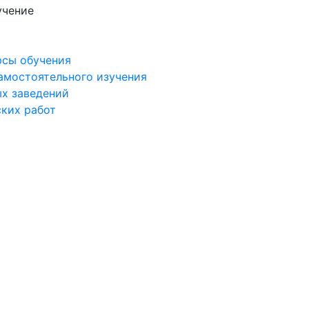
учение
рсы обучения
самостоятельного изучения
ых заведений
ских работ