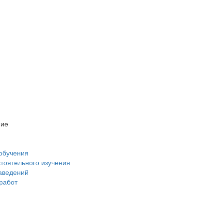
ние
обучения
стоятельного изучения
аведений
 работ