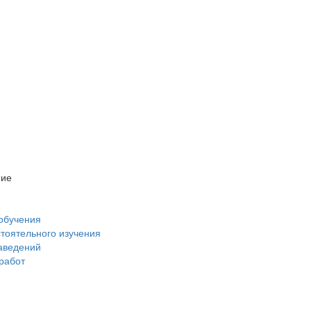
ние
обучения
стоятельного изучения
аведений
 работ