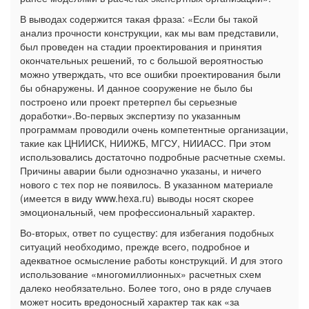
В выводах содержится такая фраза: «Если бы такой
анализ прочности конструкции, как мы вам представили,
был проведен на стадии проектирования и принятия
окончательных решений, то с большой вероятностью
можно утверждать, что все ошибки проектирования были
бы обнаружены. И данное сооружение не было бы
построено или проект претерпел бы серьезные
доработки».Во-первых экспертизу по указанным
программам проводили очень компетентные организации,
такие как ЦНИИСК, НИИЖБ, МГСУ, НИИАСС. При этом
использовались достаточно подробные расчетные схемы.
Причины аварии были однозначно указаны, и ничего
нового с тех пор не появилось. В указанном материале
(имеется в виду www.hexa.ru) выводы носят скорее
эмоциональный, чем профессиональный характер.
Во-вторых, ответ по существу: для избегания подобных
ситуаций необходимо, прежде всего, подробное и
адекватное осмысление работы конструкций. И для этого
использование «многомиллионных» расчетных схем
далеко необязательно. Более того, оно в ряде случаев
может носить вредоносный характер так как «за