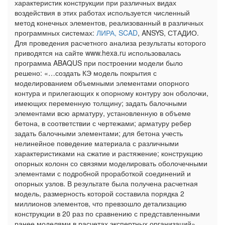
характеристик конструкции при различных видах
воздействия в этих работах используется численный
метод конечных элементов, реализованный в различных
программных системах:
ЛИРА, SCAD
, ANSYS, СТАДИО.
Для проведения расчетного анализа результаты которого
приводятся на сайте www.hexa.ru использовалась
программа ABAQUS при построении модели было
решено: «…создать КЭ модель покрытия с
моделированием объемными элементами опорного
контура и прилегающих к опорному контуру зон оболочки,
имеющих переменную толщину; задать балочными
элементами всю арматуру, установленную в объеме
бетона, в соответствии с чертежами; арматуру ребер
задать балочными элементами; для бетона учесть
нелинейное поведение материала с различными
характеристиками на сжатие и растяжение; конструкцию
опорных колонн со связями моделировать оболочечными
элементами с подробной проработкой соединений и
опорных узлов. В результате была получена расчетная
модель, размерность которой составила порядка 2
миллионов элементов, что превзошло детализацию
конструкции в 20 раз по сравнению с представленными
ранее моделями в расчетах экспертных организаций».