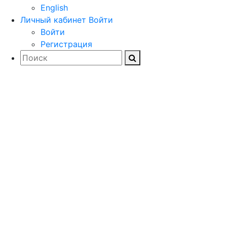
English
Личный кабинет
Войти
Войти
Регистрация
Загружайте
документацию,
драйверы и
дистрибутивы
программного обеспечения
для проектирования и
расчета строительных и