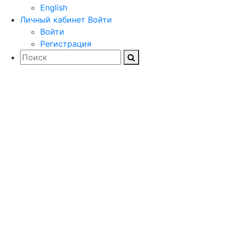
English
Личный кабинет
Войти
Войти
Регистрация
Загружайте
документацию,
драйверы и
дистрибутивы
программного обеспечения
для проектирования и
расчета строительных и