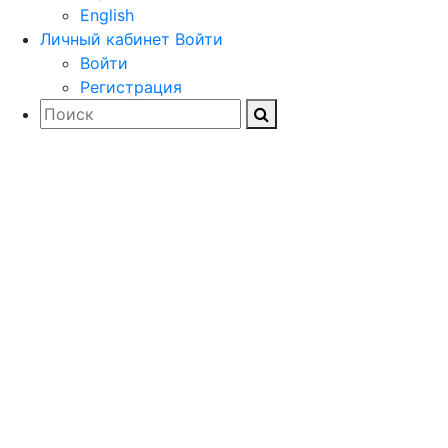
English
Личный кабинет
Войти
Войти
Регистрация
Загружайте
документацию,
драйверы и
дистрибутивы
программного обеспечения
для проектирования и
расчета строительных и