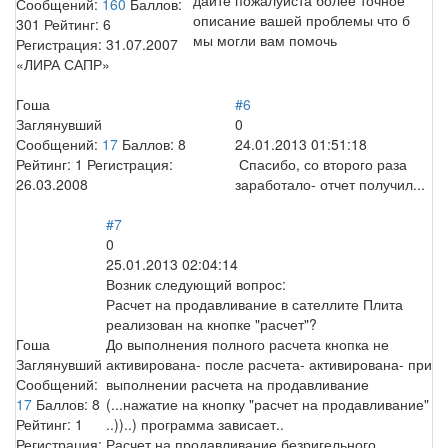
Сообщений:
160
Баллов:
описание вашей проблемы что б
301
Рейтинг:
6
мы могли вам помочь
Регистрация:
31.07.2007
«ЛИРА САПР»
Гоша
#6
Заглянувший
0
Сообщений:
17
Баллов:
8
24.01.2013 01:51:18
Рейтинг:
1
Регистрация:
Спасибо, со второго раза
26.03.2008
заработало- отчет получил...
#7
0
25.01.2013 02:04:14
Возник следующий вопрос:
Расчет на продавливание в сателлите Плита
реализован на кнопке "расчет"?
Гоша
До выполнения полного расчета кнопка не
Заглянувший
активирована- после расчета- активирована- при
Сообщений:
выполнении расчета на продавливание
17
Баллов:
8
(...нажатие на кнопку "расчет на продавливание"
Рейтинг:
1
..))..) программа зависает..
Регистрация:
Расчет на продавливание безригельного