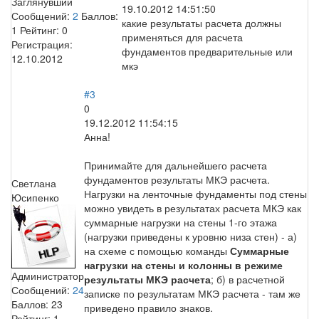
Заглянувший
19.10.2012 14:51:50
Сообщений:
2
Баллов:
какие результаты расчета должны
1
Рейтинг:
0
применяться для расчета
Регистрация:
фундаментов предварительные или
12.10.2012
мкэ
#3
0
19.12.2012 11:54:15
Анна!
Принимайте для дальнейшего расчета
фундаментов результаты МКЭ расчета.
Светлана
Нагрузки на ленточные фундаменты под стены
Юсипенко
можно увидеть в результатах расчета МКЭ как
суммарные нагрузки на стены 1-го этажа
(нагрузки приведены к уровню низа стен) - а)
на схеме с помощью команды
Суммарные
нагрузки на стены и колонны в режиме
Администратор
результаты МКЭ расчета
; б) в расчетной
Сообщений:
24
записке по результатам МКЭ расчета - там же
Баллов:
23
приведено правило знаков.
Рейтинг:
1