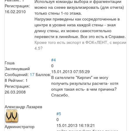
Используя команды выбора и фрагментации
Регистрация:
можно на схеме визуализировать (для отчета)
16.02.2010
только стены 1-го этажа.
Нагрузки приведены как сосредоточенные в
центре в уровне низа каждой стены - зная
длину стены, их можно самостоятельно
перевести в линейные. Все это есть в Справке.
Кроме того есть экспорт в ФОК+ЛЕНТ, с версии
4.5?
#4
Гоша
0
Заглянувший
15.01.2013 07:55:29
Сообщений:
17
Баллов:
В сателлите "Кирпич" не могу
8
Рейтинг:
1
получить результаты расчета- хотя
Регистрация:
опция такая есть- в чем причина?
26.03.2008
Спасибо.
Александр Лазарев
#5
0
15.01.2013 16:19:21
Администратор
дайте пожалуйста более точное