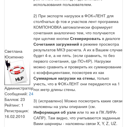
использования пользователем.
2) При экспорте нагрузок в ФОК+ЛЕНТ для
столбчатых ф-тов и участков лент программа
КОМПОНОВКА автоматически формирует
сочетания аналогично тем, что получаются
при щелчке кнопки
Сгенерировать
в диалоге
Сочетания загружений
в режиме просмотра
результатов МКЭ расчета. А их в Вашем случае
Светлана
будет 4-е, а не пять. (если сравнить, то без
Юсипенко
первого сочетания, где ПО+КР). Нагрузки
можно сравнить и проверить их суммирование
с коэффициентами, посмотрев их как
Суммарные нагрузки на стены
, только
учесть, что в ФОК+ЛЕНТ они передаются на 1
Администратор
пог.метр длины стены.
Сообщений:
24
Баллов:
23
3) (исправлено) Можно посмотреть какие связи
Рейтинг:
1
наложены на узлы опирания (см.
Регистрация:
Информация об узле
или то же в ПК ЛИРА-
16.02.2010
САПР). Там видно, что учитываются заданные
Вами шарниры - наложены связи X, Y, Z, UZ.