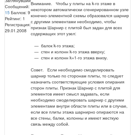
Заглянувший
Внимание. Чтобы у плиты на k-го этаже в
Сообщений:
некотором автоматически сгенерированном узле
15
Баллов:
9
конечно-элементной схемы образовался шарнир
Рейтинг:
1
с другими элементами необходимо, чтобы
Регистрация:
признак Шарнир с плитой был задан для всех
29.01.2008
содержащих этот узел:
— балок k-го этажа;
— стен и колонн k-го этажа вверху;
— стен и колонн k+1-го этажа внизу.
Совет. Если необходимо смоделировать
шарнир только по сторонам плиты, то следует
назначить соответствующие условия опирания
сторон плиты. Признак Шарнир с плитой для
элементов имеет смысл задавать, если
необходимо смоделировать шарнир с другими
элементами внутри области плиты или в случае,
если все плиты этажа шарнирно опираются на
все стены, балки, колонны и имеют жесткую
связь между собой.