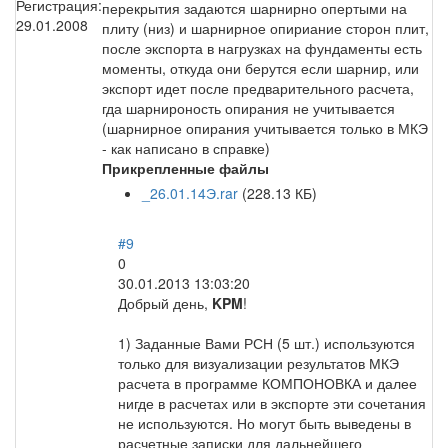
Регистрация:
перекрытия задаются шарнирно опертыми на
29.01.2008
плиту (низ) и шарнирное опириание сторон плит,
после экспорта в нагрузках на фундаменты есть
моменты, откуда они берутся если шарнир, или
экспорт идет после предварительного расчета,
гда шарнироность опирания не учитывается
(шарнирное опирания учитывается только в МКЭ
- как написано в справке)
Прикрепленные файлы
_26.01.14Э.rar
(228.13 КБ)
#9
0
30.01.2013 13:03:20
Добрый день,
KPM
!
1) Заданные Вами РСН (5 шт.) используются
только для визуализации результатов МКЭ
расчета в программе КОМПОНОВКА и далее
нигде в расчетах или в экспорте эти сочетания
не используются. Но могут быть выведены в
расчетные записки для дальнейшего