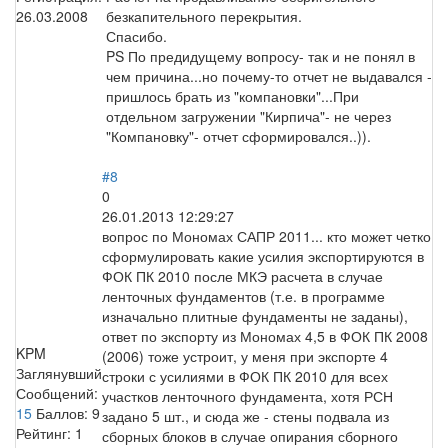
26.03.2008
безкапительного перекрытия.
Спасибо.
PS По предидущему вопросу- так и не понял в
чем причина...но почему-то отчет не выдавался -
пришлось брать из "компановки"...При
отдельном загружении "Кирпича"- не через
"Компановку"- отчет сформировался..)).
#8
0
26.01.2013 12:29:27
вопрос по Мономах САПР 2011... кто может четко
сформулировать какие усилия экспортируются в
ФОК ПК 2010 после МКЭ расчета в случае
ленточных фундаментов (т.е. в программе
изначально плитные фундаменты не заданы),
ответ по экспорту из Мономах 4,5 в ФОК ПК 2008
KPM
(2006) тоже устроит, у меня при экспорте 4
Заглянувший
строки с усилиями в ФОК ПК 2010 для всех
Сообщений:
участков ленточного фундамента, хотя РСН
15
Баллов:
9
задано 5 шт., и сюда же - стены подвала из
Рейтинг:
1
сборных блоков в случае опирания сборного