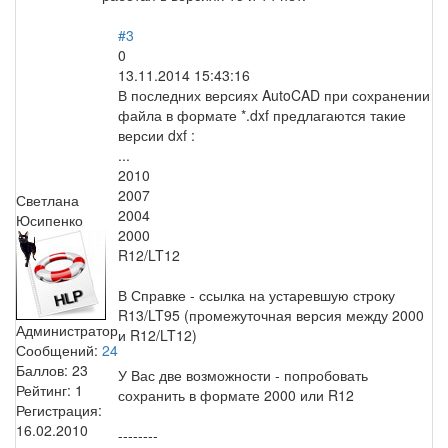
#3
0
13.11.2014 15:43:16
В последних версиях AutoCAD при сохранении
файла в формате *.dxf предлагаются такие
версии dxf :
...
2010
2007
Светлана
2004
Юсипенко
2000
R12/LT12
В Справке - ссылка на устаревшую строку
R13/LT95 (промежуточная версия между 2000
Администратор
и R12/LT12)
Сообщений:
24
Баллов:
23
У Вас две возможности - попробовать
Рейтинг:
1
сохранить в формате 2000 или R12
Регистрация:
16.02.2010
--------