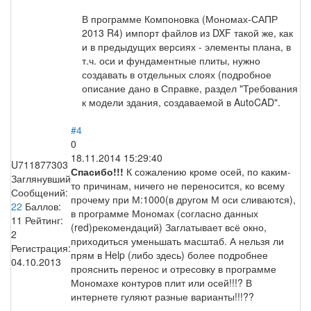
В программе Компоновка (Мономах-САПР
2013 R4) импорт файлов из DXF такой же, как
и в предыдущих версиях - элементы плана, в
т.ч. оси и фундаментные плиты, нужно
создавать в отдельных слоях (подробное
описание дано в Справке, раздел "Требования
к модели здания, создаваемой в AutoCAD".
#4
0
18.11.2014 15:29:40
U711877303
Спасибо!!!
К сожалению кроме осей, по каким-
Заглянувший
то причинам, ничего не переносится, ко всему
Сообщений:
прочему при М:1000(в другом М оси сливаются),
22
Баллов:
в программе Мономах (согласно данных
11
Рейтинг:
(red)рекомендаций) Заглатывает всё окно,
2
приходиться уменьшать масштаб. А нельзя ли
Регистрация:
прям в Help (либо здесь) более подробнее
04.10.2013
прояснить перенос и отресовку в программе
Мономахе контуров плит или осей!!!? В
интернете гуляют разные варианты!!!??