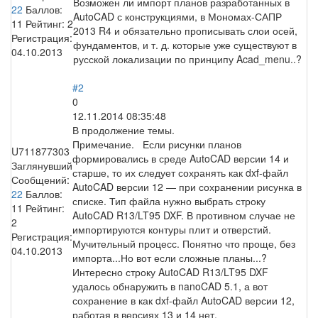
Возможен ли импорт планов разработанных в
22
Баллов:
AutoCAD с конструкциями, в Мономах-САПР
11
Рейтинг:
2
2013 R4 и обязательно прописывать слои осей,
Регистрация:
фундаментов, и т. д. которые уже существуют в
04.10.2013
русской локализации по принципу Acad_menu..?
#2
0
12.11.2014 08:35:48
В продолжение темы.
Примечание. Если рисунки планов
U711877303
формировались в среде AutoCAD версии 14 и
Заглянувший
старше, то их следует сохранять как dxf-файл
Сообщений:
AutoCAD версии 12 — при сохранении рисунка в
22
Баллов:
списке. Тип файла нужно выбрать строку
11
Рейтинг:
AutoCAD R13/LT95 DXF. В противном случае не
2
импортируются контуры плит и отверстий.
Регистрация:
Мучительный процесс. Понятно что проще, без
04.10.2013
импорта...Но вот если сложные планы...?
Интересно строку AutoCAD R13/LT95 DXF
удалось обнаружить в nanoCAD 5.1, а вот
сохранение в как dxf-файл AutoCAD версии 12,
работая в версиях 13 и 14 нет.