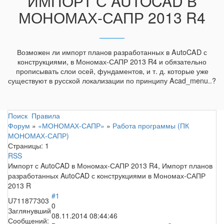
ИМПОРТ С AUTOCAD В
МОНОМАХ-САПР 2013 R4
Возможен ли импорт планов разработанных в AutoCAD с
конструкциями, в Мономах-САПР 2013 R4 и обязательно
прописывать слои осей, фундаментов, и т. д. которые уже
существуют в русской локализации по принципу Acad_menu..?
Поиск
Правила
Форум
»
«МОНОМАХ-САПР»
»
Работа программы (ПК
МОНОМАХ-САПР)
Страницы:
1
RSS
Импорт с AutoCAD в Мономах-САПР 2013 R4, Импорт планов
разработанных AutoCAD с конструкциями в Мономах-САПР
2013 R
#1
U711877303
0
Заглянувший
08.11.2014 08:44:46
Сообщений: