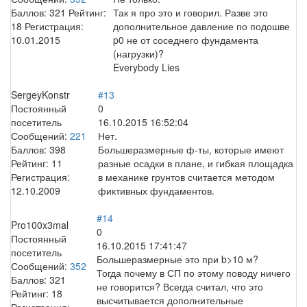
Баллов:
321
Рейтинг:
Так я про это и говорил. Разве это
18
Регистрация:
дополнительное давление по подошве
10.01.2015
p0 не от соседнего фундамента
(нагрузки)?
Everybody Lies
SergeyKonstr
#13
Постоянный
0
посетитель
16.10.2015 16:52:04
Сообщений:
221
Нет.
Баллов:
398
Большеразмерные ф-ты, которые имеют
Рейтинг:
11
разные осадки в плане, и гибкая площадка
Регистрация:
в механике грунтов считается методом
12.10.2009
фиктивных фундаментов.
#14
Pro100x3mal
0
Постоянный
16.10.2015 17:41:47
посетитель
Большеразмерные это при b>10 м?
Сообщений:
352
Тогда почему в СП по этому поводу ничего
Баллов:
321
не говорится? Всегда считал, что это
Рейтинг:
18
высчитывается дополнительные
Регистрация: