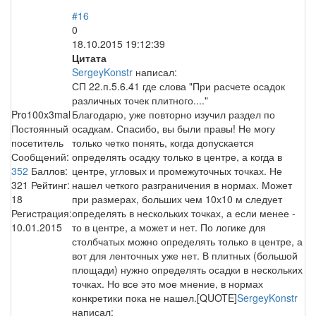
#16
0
18.10.2015 19:12:39
Цитата
SergeyKonstr
написал:
СП 22.п.5.6.41 где слова "При расчете осадок
различных точек плитного...."
Pro100x3mal
Благодарю, уже повторно изучил раздел по
Постоянный
осадкам. Спасибо, вы были правы! Не могу
посетитель
только четко понять, когда допускается
Сообщений:
определять осадку только в центре, а когда в
352
Баллов:
центре, угловых и промежуточных точках. Не
321
Рейтинг:
нашел четкого разграничения в нормах. Может
18
при размерах, больших чем 10х10 м следует
Регистрация:
определять в нескольких точках, а если менее -
10.01.2015
то в центре, а может и нет. По логике для
столбчатых можно определять только в центре, а
вот для ленточных уже нет. В плитных (большой
площади) нужно определять осадки в нескольких
точках. Но все это мое мнение, в нормах
конкретики пока не нашел.[QUOTE]
SergeyKonstr
написал: