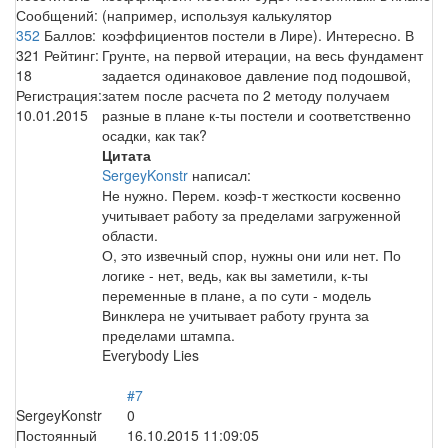
Сообщений:
(например, используя калькулятор
352
Баллов:
коэффициентов постели в Лире). Интересно. В
321
Рейтинг:
Грунте, на первой итерации, на весь фундамент
18
задается одинаковое давление под подошвой,
Регистрация:
затем после расчета по 2 методу получаем
10.01.2015
разные в плане к-ты постели и соответственно
осадки, как так?
Цитата
SergeyKonstr
написал:
Не нужно. Перем. коэф-т жесткости косвенно
учитывает работу за пределами загруженной
области.
О, это извечный спор, нужны они или нет. По
логике - нет, ведь, как вы заметили, к-ты
переменные в плане, а по сути - модель
Винклера не учитывает работу грунта за
пределами штампа.
Everybody Lies
#7
SergeyKonstr
0
Постоянный
16.10.2015 11:09:05