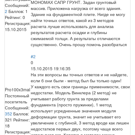
МОНОМАХ САПР ГРУНТ. Задан грунтовый
Сообщений:
массив. Приложена нагрузка от всего здания.
2
Баллов:
1
Здание на фундаментной плите. Нигде не могу
Рейтинг:
0
найти точных ответов, какой из 3 методов
Регистрация:
расчета лучше использовать для анализа
15.10.2015
результатов расчета осадки и глубины
сжимаемой толщи. А результаты отличаются
существенно. Очень прошу помочь разобраться
#2
0
15.10.2015 19:16:35
На эти вопросы вы точных ответов и не найдете,
если б они были - метод был бы только один!
У каждого есть свои границы применимости, свои
Pro100x3mal
недостатки. Модель Винклера (2 метод) не
Постоянный
учитывает работу грунта за пределами
посетитель
фундамента (просто пружинки), 1 метод
Сообщений:
использует усредненные значения модуля
352
Баллов:
деформации грунта, значит не учитывает его
321
Рейтинг:
увеличение с глубиной, 3 метод вроде как лишен
18
недостатков первых двух, поэтому чаще всего
Регистрация:
используют его. Коротко о методах можно