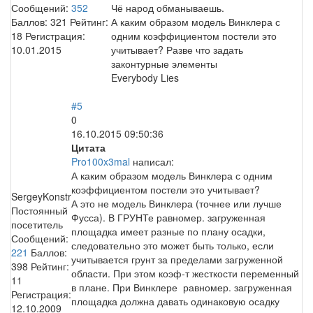
Сообщений:
352
Чё народ обманываешь.
Баллов:
321
Рейтинг:
А каким образом модель Винклера с
18
Регистрация:
одним коэффициентом постели это
10.01.2015
учитывает? Разве что задать
законтурные элементы
Everybody Lies
#5
0
16.10.2015 09:50:36
Цитата
Pro100x3mal
написал:
А каким образом модель Винклера с одним
коэффициентом постели это учитывает?
SergeyKonstr
А это не модель Винклера (точнее или лучше
Постоянный
Фусса). В ГРУНТе равномер. загруженная
посетитель
площадка имеет разные по плану осадки,
Сообщений:
следовательно это может быть только, если
221
Баллов:
учитывается грунт за пределами загруженной
398
Рейтинг:
области. При этом коэф-т жесткости переменный
11
в плане. При Винклере равномер. загруженная
Регистрация:
площадка должна давать одинаковую осадку
12.10.2009