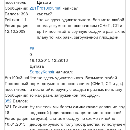
посетитель
Цитата
Сообщений:
221
Pro100x3mal
написал:
Баллов:
398
как так?
Рейтинг:
11
Что же здесь удивительного. Возьмите любой
Регистрация:
норм. документ по основаниям (СНиП, СП и
12.10.2009
др.) и посчитайте вручную осадки в разных по
плану точках равн. загруженной площадки.
#8
0
16.10.2015 12:29:13
Цитата
SergeyKonstr
написал:
Pro100x3mal
Что же здесь удивительного. Возьмите любой
Постоянный
норм. документ по основаниям (СНиП, СП и др.)
посетитель
и посчитайте вручную осадки в разных по плану
Сообщений:
точках равн. загруженной площадки.
352
Баллов:
321
Рейтинг:
Ну так если мы берем
одинаковое
давление под
18
подошвой (одинаковое напряжение от внешней
Регистрация:
нагрузки), считаем осадку по схеме линейно
10.01.2015
деформируемого полупространства, то получаем
одинаковую осадку во всех точках (при условии,