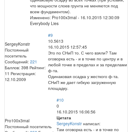
что мощности слоев грунта не меняются под
всем фундаментом).
Изменено:
Pro100x3mal
-
16.10.2015 12:30:09
Everybody Lies
#9
10.5613
SergeyKonstr
16.10.2015 12:57:45
Постоянный
Это по СНиП то. С чего взяли? Там
посетитель
оговорка есть - и в точке по центру и в
Сообщений:
221
любой точке в пределах и за пределами
Баллов:
398
Рейтинг:
ф-та.
11
Регистрация:
Одинаковая осадка у жесткого ф-та.
12.10.2009
СНиП же дает гибкую загруженную
площадку.
#10
0
16.10.2015 16:06:56
Цитата
Pro100x3mal
SergeyKonstr
написал:
Постоянный посетитель
Там оговорка есть - и в точке по