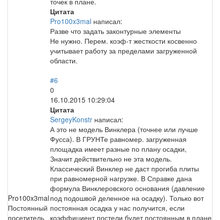
точек в плане.
Цитата
Pro100x3mal
написал:
Разве что задать законтурные элементы
Не нужно. Перем. коэф-т жесткости косвенно
учитывает работу за пределами загруженной
области.
#6
0
16.10.2015 10:29:04
Цитата
SergeyKonstr
написал:
А это не модель Винклера (точнее или лучше
Фусса). В ГРУНТе равномер. загруженная
площадка имеет разные по плану осадки,
Значит действительно не эта модель.
Классический Винклер не даст прогиба плиты
при равномерной нагрузке. В Справке дана
формула Винклеровского основания (давление
Pro100x3mal
под подошвой деленное на осадку). Только вот
Постоянный
постоянная осадка у нас получится, если
посетитель
коэффициент постели будет постоянным в плане