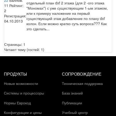
22
Баллов:
отдельный план dxf 2 этажа (для 2 -ого этажа
11
Рейтинг:
"Мономах") с уже существующим 1-ым этажом,
2
или к примеру наложение на первый
Регистрация:
существующий этаж добавление по плану dxf
04.10.2013
колон. Если можно кратко суть вопроса??? Как
это сделать...
Страницы:
1
Читают тему (гостей:
1
)
ПРОДУКТЫ
СОПРОВОЖДЕНИЕ
Новые возможности
Техническая поддержка
Системы и процессоры
База знаний
Нормы Еврокод
Публикации
Конфигурации и цены
Учебный центр