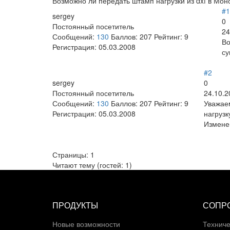
Возможно ли передать штамп нагрузки из dxf в Мон
#1
sergey
0
Постоянный посетитель
24
Сообщений:
130
Баллов:
207
Рейтинг:
9
Во
Регистрация:
05.03.2008
су
#2
sergey
0
Постоянный посетитель
24.10.2
Сообщений:
130
Баллов:
207
Рейтинг:
9
Уважаем
Регистрация:
05.03.2008
нагрузк
Измене
Страницы:
1
Читают тему (гостей:
1
)
ПРОДУКТЫ
СОПР
Новые возможности
Техниче