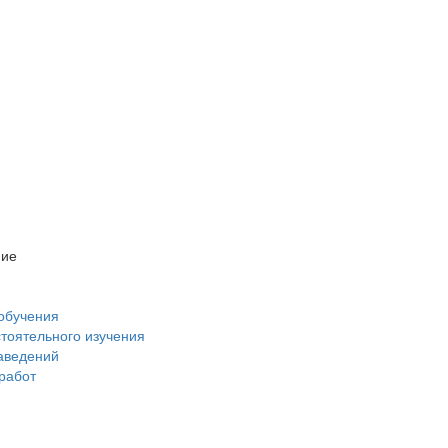
ние
обучения
стоятельного изучения
аведений
 работ