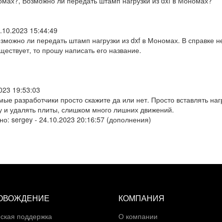
омах?, Возможно ли передать штамп нагрузки из dxf в Мономах?
.10.2023 15:44:49
зможно ли передать штамп нагрузки из dxf в Мономах. В справке н
ществует, то прошу написать его название.
023 19:53:03
ые разработчики просто скажите да или нет. Просто вставлять нагр
у и удалять плиты, слишком много лишних движений.
но:
sergey
-
24.10.2023 20:16:57
(
дополнения
)
ОВОЖДЕНИЕ
КОМПАНИЯ
ская поддержка
О компании