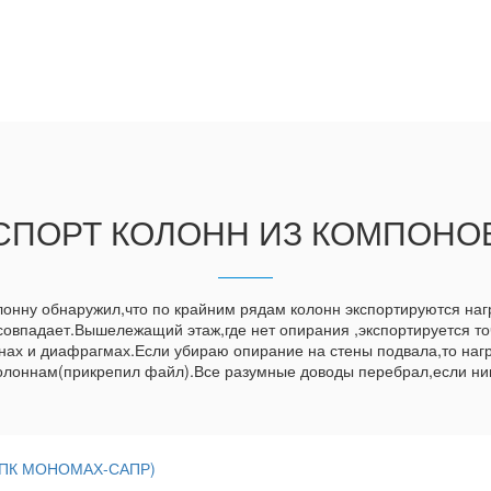
СПОРТ КОЛОНН ИЗ КОМПОНО
лонну обнаружил,что по крайним рядам колонн экспортируются нагр
 совпадает.Вышележащий этаж,где нет опирания ,экспортируется то
нах и диафрагмах.Если убираю опирание на стены подвала,то нагр
колоннам(прикрепил файл).Все разумные доводы перебрал,если никт
 (ПК МОНОМАХ-САПР)