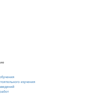
ние
обучения
стоятельного изучения
аведений
 работ