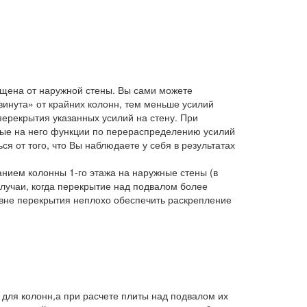
мещена от наружной стены. Вы сами можете
винута» от крайних колонн, тем меньше усилий
 перекрытия указанных усилий на стену. При
ные на него функции по перераспределению усилий
я от того, что Вы наблюдаете у себя в результатах
нием колонны 1-го этажа на наружные стены (в
лучаи, когда перекрытие над подвалом более
овне перекрытия неплохо обеспечить раскрепление
 для колонн,а при расчете плиты над подвалом их