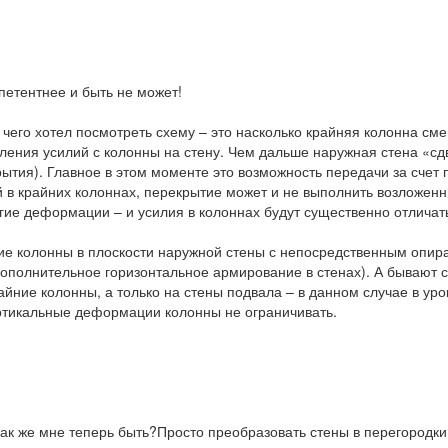
етентнее и быть не может!
я чего хотел посмотреть схему – это насколько крайняя колонна с
ления усилий с колонны на стену. Чем дальше наружная стена «сд
крытия). Главное в этом моменте это возможность передачи за счет
 в крайних колоннах, перекрытие может и не выполнить возложен
ие деформации – и усилия в колоннах будут существенно отличатьс
е колонны в плоскости наружной стены с непосредственным опира
ополнительное горизонтальное армирование в стенах). А бывают с
йние колонны, а только на стены подвала – в данном случае в ур
ертикальные деформации колонны не ограничивать.
ак же мне теперь быть?Просто преобразовать стены в перегородки