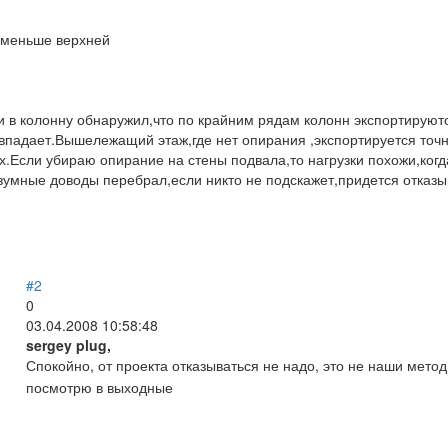
ю меньше верхней
и в колонну обнаружил,что по крайним рядам колонн экспортируютс
овпадает.Вышележащий этаж,где нет опирания ,экспортируется точ
х.Если убираю опирание на стены подвала,то нагрузки похожи,когд
умные доводы перебрал,если никто не подскажет,придется отказыв
#2
0
03.04.2008 10:58:48
sergey plug,
:
Спокойно, от проекта отказываться не надо, это не наши мето
посмотрю в выходные