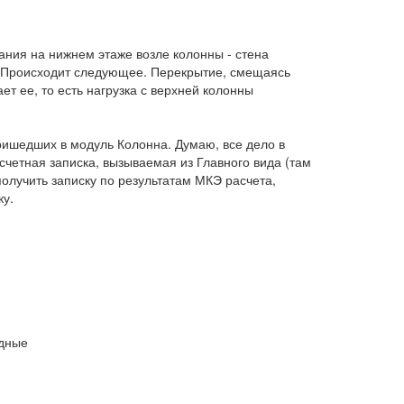
ания на нижнем этаже возле колонны - стена
т. Происходит следующее. Перекрытие, смещаясь
ет ее, то есть нагрузка с верхней колонны
пришедших в модуль Колонна. Думаю, все дело в
счетная записка, вызываемая из Главного вида (там
получить записку по результатам МКЭ расчета,
ку.
одные