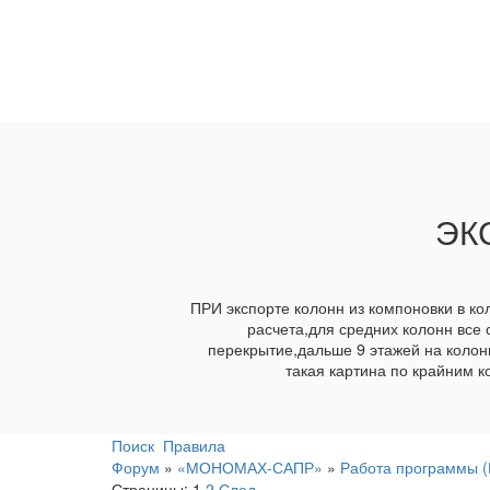
ЭК
ПРИ экспорте колонн из компоновки в ко
расчета,для средних колонн все
перекрытие,дальше 9 этажей на колон
такая картина по крайним 
Поиск
Правила
Форум
»
«МОНОМАХ-САПР»
»
Работа программы
Страницы:
1
2
След.