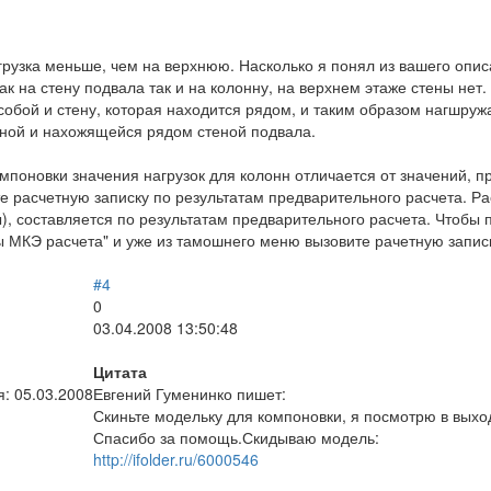
рузка меньше, чем на верхнюю. Насколько я понял из вашего опис
ак на стену подвала так и на колонну, на верхнем этаже стены не
 собой и стену, которая находится рядом, и таким образом нагшружа
ной и нахожящейся рядом стеной подвала.
омпоновки значения нагрузок для колонн отличается от значений, 
те расчетную записку по результатам предварительного расчета. Ра
), составляется по результатам предварительного расчета. Чтобы 
ы МКЭ расчета" и уже из тамошнего меню вызовите рачетную запис
#4
0
03.04.2008 13:50:48
Цитата
я:
05.03.2008
Евгений Гуменинко пишет:
Скиньте модельку для компоновки, я посмотрю в вых
Спасибо за помощь.Скидываю модель:
http://ifolder.ru/6000546