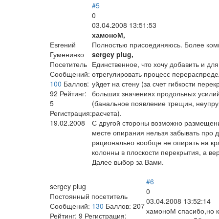
#5
0
03.04.2008 13:51:53
хамоноМ,
Евгений
Полностью присоединяюсь. Более комп
Гуменинко
sergey plug,
Посетитель
Единственное, что хочу добавить и дл
Сообщений:
отрегулировать процесс перераспреде
100
Баллов:
уйдет на стену (за счет гибкости пере
92
Рейтинг:
больших значениях продольных усилий
5
(банальное появление трещин, неупруг
Регистрация:
расчета).
19.02.2008
С другой стороны возможно размещени
месте опирания нельзя забывать про д
рационально вообще не опирать на кра
колонны в плоскости перекрытия, а в
Далее выбор за Вами.
#6
sergey plug
0
Постоянный посетитель
03.04.2008 13:52:14
Сообщений:
130
Баллов:
207
хамоноМ спасибо,но к
Рейтинг:
9
Регистрация: