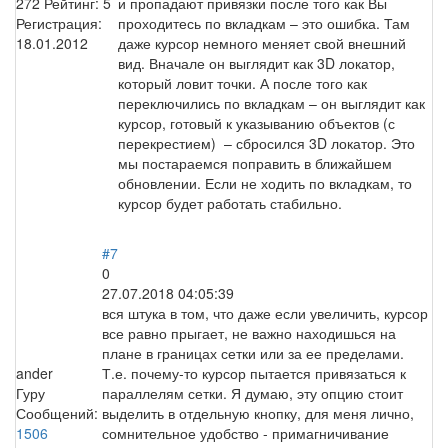
272
Рейтинг:
5
и пропадают привязки после того как Вы
Регистрация:
проходитесь по вкладкам – это ошибка. Там
18.01.2012
даже курсор немного меняет свой внешний
вид. Вначале он выглядит как 3D локатор,
который ловит точки. А после того как
переключились по вкладкам – он выглядит как
курсор, готовый к указыванию объектов (с
перекрестием) – сбросился 3D локатор. Это
мы постараемся поправить в ближайшем
обновлении. Если не ходить по вкладкам, то
курсор будет работать стабильно.
#7
0
27.07.2018 04:05:39
вся штука в том, что даже если увеличить, курсор
все равно прыгает, не важно находишься на
плане в границах сетки или за ее пределами.
ander
Т.е. почему-то курсор пытается привязаться к
Гуру
параллелям сетки. Я думаю, эту опцию стоит
Сообщений:
выделить в отдельную кнопку, для меня лично,
1506
сомнительное удобство - примагничивание