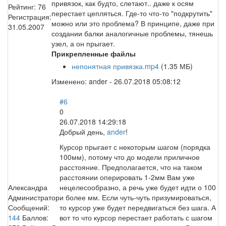
привязок, как будто, слетают.. даже к осям
Рейтинг:
76
перестает цепляться. Где-то что-то "подкрутить"
Регистрация:
можно или это проблема? В принципе, даже при
31.05.2007
создании балки аналогичные проблемы, тянешь
узел, а он прыгает.
Прикрепленные файлы
непонятная привязка.mp4
(1.35 МБ)
Изменено:
ander
-
26.07.2018 05:08:12
#6
0
26.07.2018 14:29:18
Добрый день,
ander
!
Курсор прыгает с некоторым шагом (порядка
100мм), потому что до модели приличное
расстояние. Предполагается, что на таком
расстоянии оперировать 1-2мм Вам уже
Александра
нецелесообразно, а речь уже будет идти о 100
Администратор
и более мм. Если чуть-чуть призумироваться,
Сообщений:
то курсор уже будет передвигаться без шага. А
144
Баллов:
вот то что курсор перестает работать с шагом