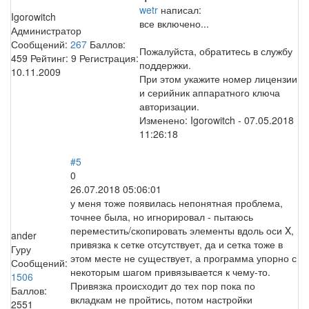
wetr
написал:
Igorowitch
все включено...
Администратор
Сообщений:
267
Баллов:
Пожалуйста, обратитесь в службу
459
Рейтинг:
9
Регистрация:
поддержки.
10.11.2009
При этом укажите номер лицензии
и серийник аппаратного ключа
авторизации.
Изменено:
Igorowitch
-
07.05.2018
11:26:18
#5
0
26.07.2018 05:06:01
у меня тоже появилась непонятная проблема,
точнее была, но игнорировал - пытаюсь
переместить/скопировать элементы вдоль оси X,
ander
привязка к сетке отсутствует, да и сетка тоже в
Гуру
этом месте не существует, а программа упорно с
Сообщений:
некоторым шагом привязывается к чему-то.
1506
Привязка происходит до тех пор пока по
Баллов:
вкладкам не пройтись, потом настройки
2551