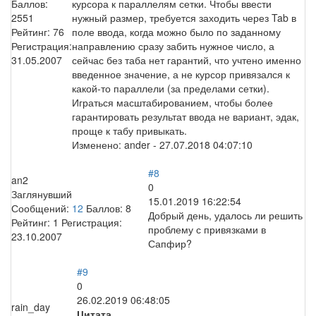
Баллов:
курсора к параллелям сетки. Чтобы ввести
2551
нужный размер, требуется заходить через Tab в
Рейтинг:
76
поле ввода, когда можно было по заданному
Регистрация:
направлению сразу забить нужное число, а
31.05.2007
сейчас без таба нет гарантий, что учтено именно
введенное значение, а не курсор привязался к
какой-то параллели (за пределами сетки).
Играться масштабированием, чтобы более
гарантировать результат ввода не вариант, эдак,
проще к табу привыкать.
Изменено:
ander
-
27.07.2018 04:07:10
#8
an2
0
Заглянувший
15.01.2019 16:22:54
Сообщений:
12
Баллов:
8
Добрый день, удалось ли решить
Рейтинг:
1
Регистрация:
проблему с привязками в
23.10.2007
Сапфир?
#9
0
26.02.2019 06:48:05
rain_day
Цитата