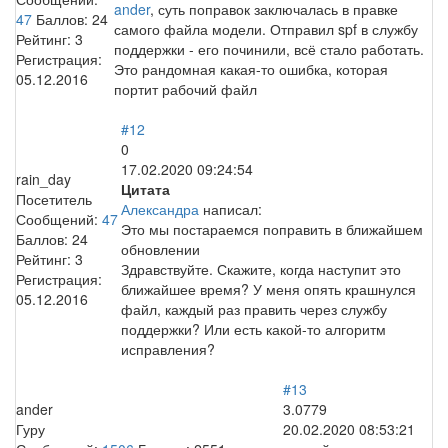
ander
, суть поправок заключалась в правке
47
Баллов:
24
самого файла модели. Отправил spf в службу
Рейтинг:
3
поддержки - его починили, всё стало работать.
Регистрация:
Это рандомная какая-то ошибка, которая
05.12.2016
портит рабочий файл
#12
0
17.02.2020 09:24:54
rain_day
Цитата
Посетитель
Александра
написал:
Сообщений:
47
Это мы постараемся поправить в ближайшем
Баллов:
24
обновлении
Рейтинг:
3
Здравствуйте. Скажите, когда наступит это
Регистрация:
ближайшее время? У меня опять крашнулся
05.12.2016
файл, каждый раз править через службу
поддержки? Или есть какой-то алгоритм
исправления?
#13
ander
3.0779
Гуру
20.02.2020 08:53:21