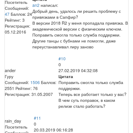
Посетитель
an2
написал:
Сообщений:
Добрый день, удалось ли решить проблему с
47
Баллов:
24
привязками в Сапфир?
Рейтинг:
3
В версии 2018 R2 у меня пропадала привязка. В
Регистрация:
академической версии с физическим ключом.
05.12.2016
Поправить смогла только служба поддержки.
Другие танцы с бубнами не помогли, даже
переустанавливал лиру заново
#10
0
ander
27.02.2019 04:32:08
Гуру
Цитата
Сообщений:
1506
Баллов:
Поправить смогла только служба
2551
Рейтинг:
76
поддержки.
Регистрация:
31.05.2007
Теперь все работает только у вас?
В чем суть поправок, в каком
релизе стало работать?
#11
rain_day
0
Посетитель
20.03.2019 06:16:28
Сообщений: