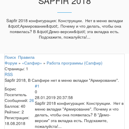
SAPFIR 2018
Sapfir 2018 конфигурация: Конструкции. Нет в меню вкладки
&quot;Армирование&quot;. Почему и что делать, чтобы она
появилась? В &quot;Демо-версии&quot; эта вкладка есть.
Подскажите, пожалуйста!...
Поиск
Правила
Форум
»
«Сапфир»
»
Работа программы (Сапфир)
Страницы:
1
RSS
Sapfir 2018, В Сапфире нет в меню вкладки "Армирование".
#1
Борис
0
Посетитель
28.01.2019 20:37:58
Сообщений:
26
Sapfir 2018 конфигурация: Конструкции. Нет в
Баллов:
40
меню вкладки "Армирование". Почему и что
Рейтинг:
2
делать, чтобы она появилась? В "Демо-
Регистрация:
версии" эта вкладка есть. Подскажите,
18.08.2018
пожалуйста!...