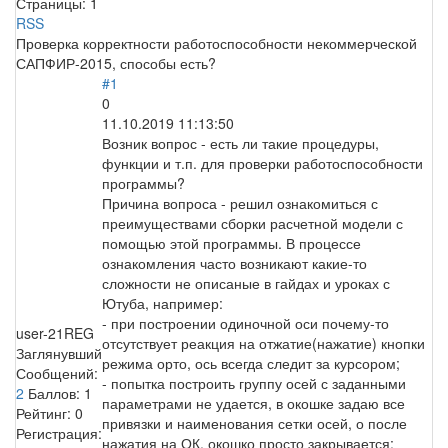
Страницы:
1
RSS
Проверка корректности работоспособности некоммерческой
САПФИР-2015, способы есть?
#1
0
11.10.2019 11:13:50
Возник вопрос - есть ли такие процедуры,
функции и т.п. для проверки работоспособности
программы?
Причина вопроса - решил ознакомиться с
преимуществами сборки расчетной модели с
помощью этой программы. В процессе
ознакомления часто возникают какие-то
сложности не описаные в гайдах и уроках с
Ютуба, например:
- при построении одиночной оси почему-то
user-21REG
отсутствует реакция на отжатие(нажатие) кнопки
Заглянувший
режима орто, ось всегда следит за курсором;
Сообщений:
- попытка построить группу осей с заданными
2
Баллов:
1
параметрами не удается, в окошке задаю все
Рейтинг:
0
привязки и наименования сетки осей, о после
Регистрация:
нажатия на ОК, окошко просто закрывается;