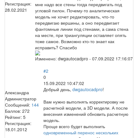
Регистрация:
мне надо все стены тогда передвигать под
28.02.2021
угловой пилон. Почему-то аналитическая
модель не хочет редактировать, что-то
передвигаю вершины, а оно передвигает
фантомные линии под стенами, а сама стена
на месте, при триангуляции оставляет опять
тоже самое. Возможно кто-то знает как
исправить? Спасибо
Изменено:
dwgautocadpro
-
07.09.2022 17:16:07
#2
0
15.09.2022 10:47:02
Добрый день,
dwgautocadpro
!
Александра
Администратор
Вам нужно выполнять корректировку не
Сообщений:
144
расчетной модели, а 3D модели. А после
Баллов:
272
внесения изменений обновить расчетную
Рейтинг:
5
модель.
Регистрация:
Проще всего будет выполнить
18.01.2012
одновременный перенос нескольких