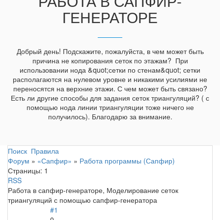
РАБОТА В САПФИР-
ГЕНЕРАТОРЕ
Добрый день! Подскажите, пожалуйста, в чем может быть
причина не копирования сеток по этажам? При
использовании нода &quot;сетки по стенам&quot; сетки
располагаются на нулевом уровне и никакими усилиями не
переносятся на верхние этажи. С чем может быть связано?
Есть ли другие способы для задания сеток триангуляций? ( с
помощью нода линии триангуляции тоже ничего не
получилось). Благодарю за внимание.
Поиск
Правила
Форум
»
«Сапфир»
»
Работа программы (Сапфир)
Страницы:
1
RSS
Работа в сапфир-генераторе, Моделирование сеток
триангуляций с помощью сапфир-генератора
#1
0