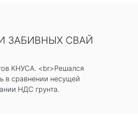
И ЗАБИВНЫХ СВАЙ
тов КНУСА. <br>Решался
сь в сравнении несущей
ании НДС грунта.