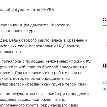
ваний и фундаментов КНУБА
С
оснований и фундаментов Киевского
тва и архитектуры.
дач, цель которого заключалась в сравнении
абивных свай, исследовании НДС грунта,
периментов.
ыполнялось с помощью нелинейных плоских КЭ,
Д
ели тела ж/б сваи по боковой поверхности с
рения. Для включения их в работу свая по
зками, которые были определены из
«С
елировалась «раздвижка» грунта телом сваи.
од
сь по результатам изысканий при проведении
 моделях задавались различные для
уплотненного грунта, окружающего сваю.