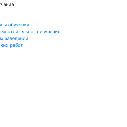
учение
рсы обучения
самостоятельного изучения
ых заведений
ских работ