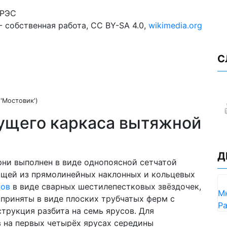
- собственная работа, CC BY-SA 4.0,
wikimedia.org
С
'Мостовик')
ущего каркаса вытяжной
Д
ни выполнен в виде однопоясной сетчатой
оящей из прямолинейных наклонных и кольцевых
тов
в виде сварных шестилепестковых звёздочек,
Мн
 приняты в виде плоских трубчатых ферм с
Pa
трукция разбита на семь ярусов. Для
 на первых четырёх ярусах середины