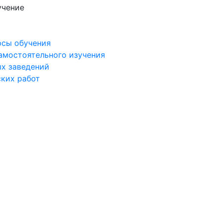
учение
рсы обучения
самостоятельного изучения
ых заведений
ских работ