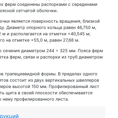
ых ферм соединены распорками с серединами
оясной сетчатой оболочки.
очки является поверхность вращения, близкой
у. Диаметр опорного кольца равен 46,750 м,
 м и располагается на отметке +40,545 м;
о на отметке +55,0 м, равен 27,68 м.
о сечения диаметром 244 ÷ 325 мм. Пояса ферм
етка ферм, связи и распорки из труб диаметром
ов трапециевидной формы. В пределах одного
итов состоит из двух вертикальных швеллеров
леров высотой 150 мм. Профилированный лист
ть щита в своей плоскости обеспечивается
к нему профилированного листа.
трукций