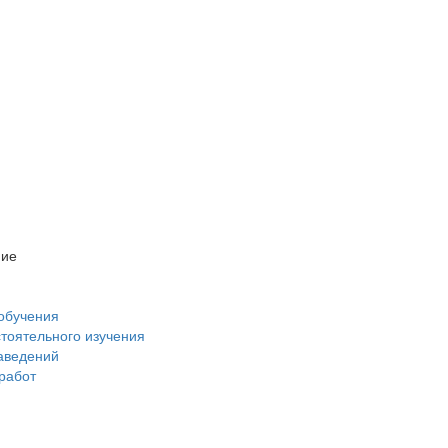
ние
обучения
стоятельного изучения
аведений
 работ