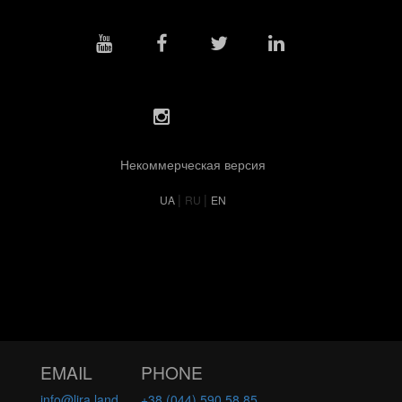
Некоммерческая версия
|
|
UA
RU
EN
EMAIL
PHONE
info@lira.land
+38 (044) 590 58 85