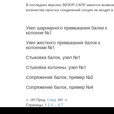
В последних версиях ВИЗОР-САПР имеется возможн
количества простых соединений (опция не входит 
Узел шарнирного примыкания балки к
колонне №1
Узел жесткого примыкания балок к
колоннам №1
Стыковка балок, узел №1
Стыковка колонны, узел №1
Сопряжение балок, пример №2
Сопряжение балок, пример №4
←
ctrl
Пред.
След.
ctrl
→
Страницы:
1
2
3
...
6
7