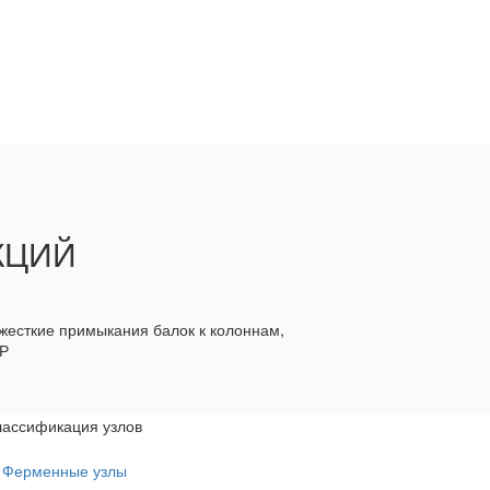
КЦИЙ
жесткие примыкания балок к колоннам,
ПР
лассификация узлов
Ферменные узлы