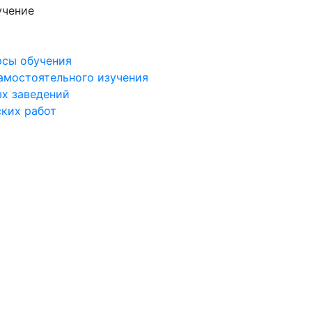
учение
рсы обучения
самостоятельного изучения
ых заведений
ских работ