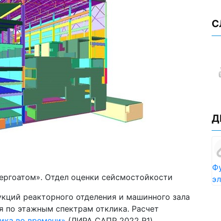
С
Д
Ф
ергоатом». Отдел оценки сейсмостойкости
э
укций реакторного отделения и машинного зала
я по этажным спектрам отклика. Расчет
ика во времени»
(ЛИРА САПР 2022 R1).