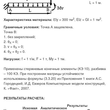
L = 1 м.
2
2
Характеристика материала:
ЕIy = 300 тм
, EIz = GI = 1 тм
.
Граничные условия:
Точка А защемлена.
Точка В:
1. без закреплений;
2. θ
= 0;
X
3. v = θ
= 0;
X
4. θ
= θ
= 0.
X
Z
Нагрузки:
f = 1 т/м, F = 1 т, My = 1 тм.
Применены стержневые конечные элементы (КЭ 10), разбивка
– 100 КЭ. При построении матрицы устойчивости
использованы формулы (3.3.20) из Приложения 1 книги А.С.
Городецкий, И.Д. Евзеров Компьютерные модели конструкций,
К. «Факт», 2007.
РЕЗУЛЬТАТЫ РАСЧЕТА:
Результаты
Искомая
Аналитическое