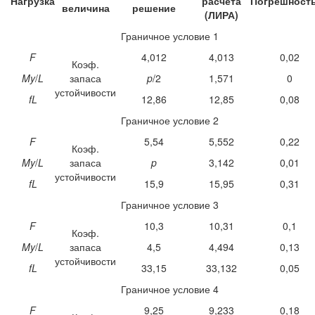
Нагрузка
расчета
Погрешност
величина
решение
(ЛИРА)
Граничное условие 1
F
4,012
4,013
0,02
Коэф.
My
/
L
запаса
p
/2
1,571
0
устойчивости
fL
12,86
12,85
0,08
Граничное условие 2
F
5,54
5,552
0,22
Коэф.
My
/
L
запаса
p
3,142
0,01
устойчивости
fL
15,9
15,95
0,31
Граничное условие 3
F
10,3
10,31
0,1
Коэф.
My
/
L
запаса
4,5
4,494
0,13
устойчивости
fL
33,15
33,132
0,05
Граничное условие 4
F
9,25
9,233
0,18