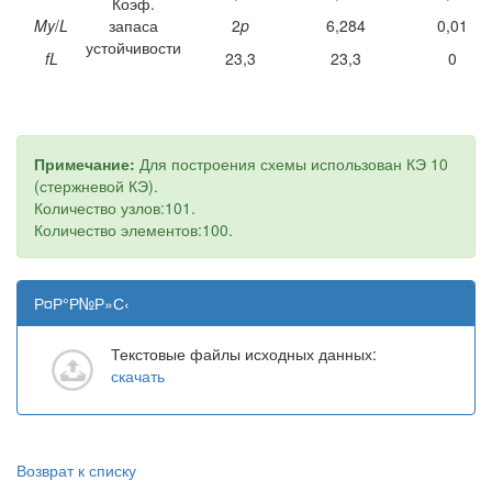
Коэф.
My
/
L
запаса
2
p
6,284
0,01
устойчивости
fL
23,3
23,3
0
Примечание:
Для построения схемы использован КЭ 10
(стержневой КЭ).
Количество узлов:101.
Количество элементов:100.
Р¤Р°Р№Р»С‹
Текстовые файлы исходных данных:
скачать
Возврат к списку