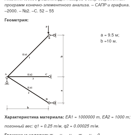
программ конечно-элементного анализа. – САПР и графика
.
–2000. – №2. –С. 52 – 55
Геометрия:
a = 9.5 м;
b =10 м.
Характеристика материала:
Е
A1 = 1000000 т,
Е
A2 = 1000 т;
погонный вес:
q1 = 0.25 т/м,
q2 = 0.00025 т/м.
Граничные условия:
w
= u
= u
= w
= u
= 0
.