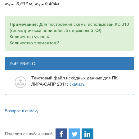
w
=
-6,937
м,
w
=
9,494м.
B
D
Примечание:
Для построения схемы использован КЭ 310
(геометрически нелинейный стержневой КЭ).
Количество узлов:4.
Количество элементов:3.
Р¤Р°Р№Р»С‹
Текстовый файл исходных данных для ПК
ЛИРА-САПР 2011:
скачать
Возврат к списку
Поделиться публикацией: