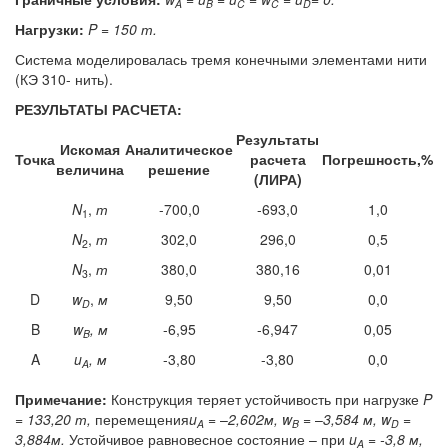
A
B
C
C
D
Нагрузки:
P = 150 т.
Система моделировалась тремя конечными элементами нити
(КЭ 310- нить).
РЕЗУЛЬТАТЫ РАСЧЕТА:
Результаты
Искомая
Аналитическое
Точка
расчета
Погрешность,%
величина
решение
(ЛИРА)
N
,
т
-700,0
-693,0
1,0
1
N
,
т
302,0
296,0
0,5
2
N
,
т
380,0
380,16
0,01
3
D
w
,
м
9,50
9,50
0,0
D
B
w
, м
-6,95
-6,947
0,05
B
A
u
, м
-3,80
-3,80
0,0
A
Примечание:
Конструкция теряет устойчивость при нагрузке
P
= 133,20 т,
перемещения
u
= –
2,602м,
w
= –
3,584
м,
w
=
A
B
D
3,884м.
Устойчивое равновесное состояние – при
u
=
-3,8
м,
A