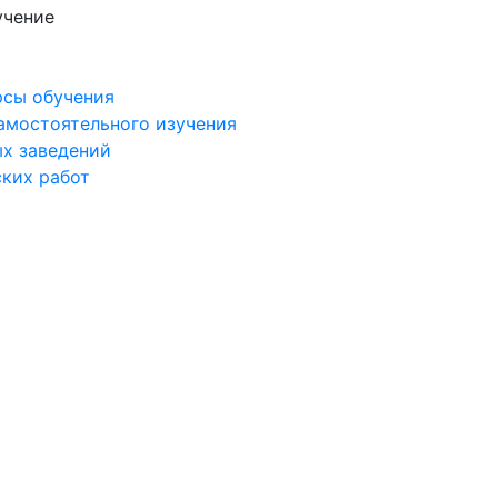
учение
рсы обучения
самостоятельного изучения
ых заведений
ских работ