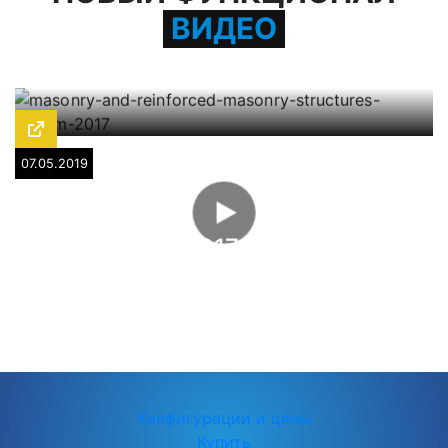
ВИДЕО
07.05.2019
ЛИРА САПР 2017: система
Каменные и армокаменные
конструкции
Конфигурации и цены
Купить