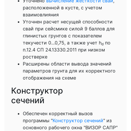
Уточнено
вычисление жесткости сваи
,
расположенной в кусте, с учетом
взаимовлияния
Уточнен расчет несущей способности
свай при сейсмике силой 9 баллов для
глинистых грунтов с показателем
текучести 0...0,75, а также учет h
по
d
п.12.4 СП 24.13330.2011 при низком
ростверке
Расширены области вывода значений
параметров грунта для их корректного
отображения на схеме
Конструктор
сеч
Обеспечен корректный вызов
программы "
Конструктор сечений
" из
основного рабочего окна "ВИЗОР САПР"