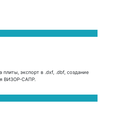
литы, экспорт в .dxf, .dbf, создание
ля ВИЗОР-САПР.