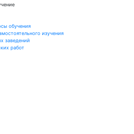
учение
рсы обучения
самостоятельного изучения
ых заведений
ских работ