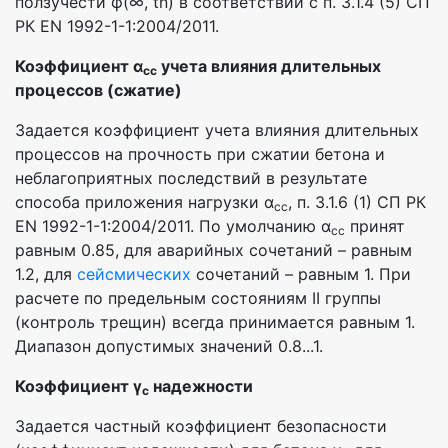
ползучести φ(∞, tn) в соответствии с п. 3.1.4 (5) СП
РК EN 1992-1-1:2004/2011.
Коэффициент α
учета влияния длительных
cc
процессов (сжатие)
Задается коэффициент учета влияния длительных
процессов на прочность при сжатии бетона и
неблагоприятных последствий в результате
способа приложения нагрузки α
, п. 3.1.6 (1) СП РК
cc
EN 1992-1-1:2004/2011. По умолчанию α
принят
cc
равным 0.85, для аварийных сочетаний – равным
1.2, для
сейсмических
сочетаний – равным 1. При
расчете по предельным состояниям II группы
(контроль трещин) всегда принимается равным 1.
Диапазон допустимых значений 0.8...1.
Коэффициент γ
надежности
c
Задается частный коэффициент безопасности