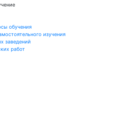
учение
рсы обучения
самостоятельного изучения
ых заведений
ских работ