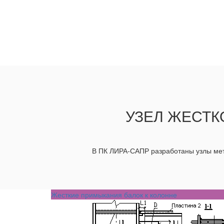
УЗЕЛ ЖЕСТК
В ПК ЛИРА-САПР разработаны узлы мет
Жесткие примыкания балок к колонне