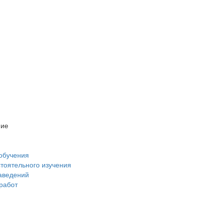
ние
обучения
стоятельного изучения
аведений
 работ