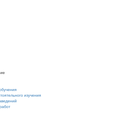
ние
обучения
стоятельного изучения
аведений
 работ