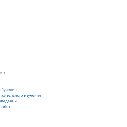
ние
обучения
стоятельного изучения
аведений
 работ