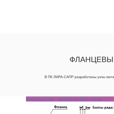
ФЛАНЦЕВЫЙ
В ПК ЛИРА-САПР разработаны узлы мета
Фланцевые узлы - примыкание балки к балке