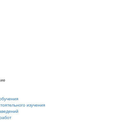
ние
обучения
стоятельного изучения
аведений
 работ