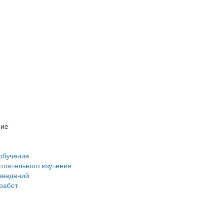
ние
обучения
стоятельного изучения
аведений
 работ