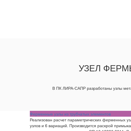
УЗЕЛ ФЕРМ
В ПК ЛИРА-САПР разработаны узлы мета
Ферменные узлы из трубчатых элементов
Реализован расчет параметрических ферменных узло
узлов и 6 вариаций. Производится раскрой примык