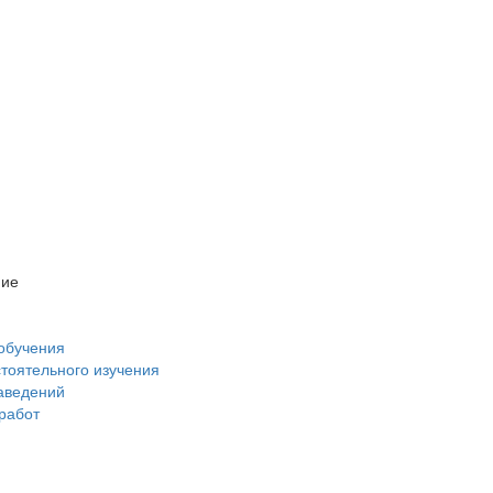
ние
обучения
стоятельного изучения
аведений
 работ