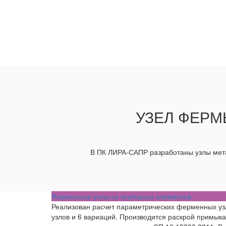
УЗЕЛ ФЕРМ
В ПК ЛИРА-САПР разработаны узлы мета
Ферменные узлы из трубчатых элементов
Реализован расчет параметрических ферменных узло
узлов и 6 вариаций. Производится раскрой примык