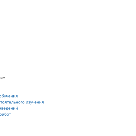
ние
обучения
стоятельного изучения
аведений
 работ