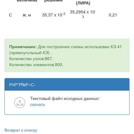
(ЛИРА)
-
35,2954 x 10
-3
С
w
,
м
35,37 x 10
0,21
3
Примечание:
Для построения схемы использован КЭ 41
(прямоугольный КЭ) .
Количество узлов:867.
Количество элементов:800.
Р¤Р°Р№Р»С‹
Текстовый файл исходных данных:
скачать
Возврат к списку