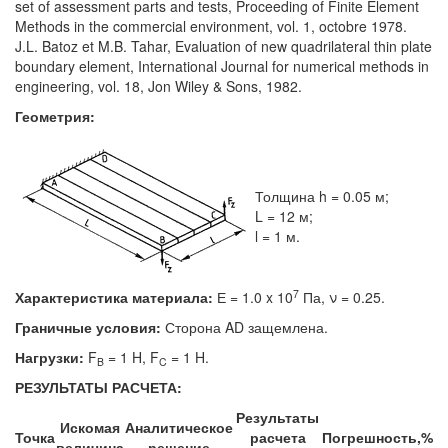
set of assessment parts and tests, Proceeding of Finite Element
Methods in the commercial environment, vol. 1, octobre 1978.
J.L. Batoz et M.B. Tahar, Evaluation of new quadrilateral thin plate
boundary element, International Journal for numerical methods in
engineering, vol. 18, Jon Wiley & Sons, 1982.
Геометрия:
Толщина h = 0.05 м;
L = 12 м;
l = 1 м.
7
Характеристика материала:
Е = 1.0 x 10
Па, ν = 0.25.
Граничные условия:
Сторона AD защемлена.
Нагрузки:
F
= 1 H, F
= 1 H.
B
C
РЕЗУЛЬТАТЫ РАСЧЕТА:
Результаты
Искомая
Аналитическое
Точка
расчета
Погрешность,%
величина
решение