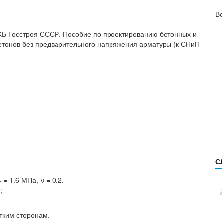
В
Госстроя СССР. Пособие по проектированию бетонных и
бетонов без предварительного напряжения арматуры (к СНиП
С
= 1.6 МПа, ν = 0.2.
r
;
тким сторонам.