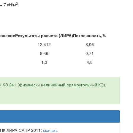
2
= 7 кН/м
.
решение
Результаты расчета (ЛИРА)
Погрешность,%
12,412
8,06
8,46
0,71
1,2
4,8
н КЭ 241 (физически нелинейный прямоугольный КЭ).
 ПК ЛИРА-САПР 2011:
скачать