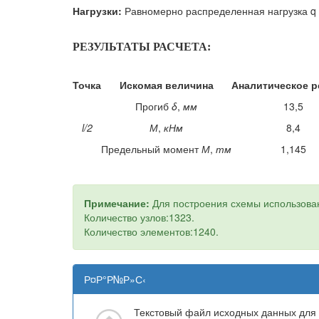
Нагрузки:
Равномерно распределенная нагрузка q 
РЕЗУЛЬТАТЫ РАСЧЕТА:
Точка
Искомая величина
Аналитическое 
Прогиб
δ
,
мм
13,5
l/2
М
,
кНм
8,4
Предельный момент
М
,
тм
1,145
Примечание:
Для построения схемы использова
Количество узлов:1323.
Количество элементов:1240.
Р¤Р°Р№Р»С‹
Текстовый файл исходных данных для