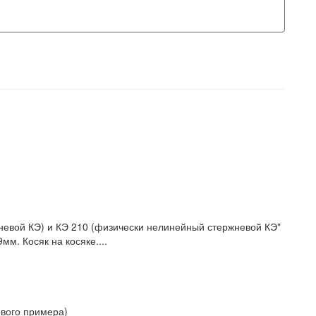
невой КЭ) и КЭ 210 (физически нелинейный стержневой КЭ"
м. Косяк на косяке....
рвого примера)