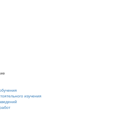
ние
обучения
стоятельного изучения
аведений
 работ