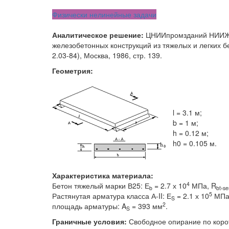
Физически нелинейные задачи
Аналитическое решение:
ЦНИИпромзданий НИИЖБ 
железобетонных конструкций из тяжелых и легких 
2.03-84), Москва, 1986, стр. 139.
Геометрия:
l = 3.1 м;
b = 1 м;
h = 0.12 м;
h0 = 0.105 м.
Характеристика материала:
4
Бетон тяжелый марки В25: Е
= 2.7 х 10
МПа, R
,
b
bt
se
5
Растянутая арматура класса А-II: Е
= 2.1 х 10
МПа
S
2
площадь арматуры: A
= 393 мм
.
S
Граничные условия:
Свободное опирание по коро