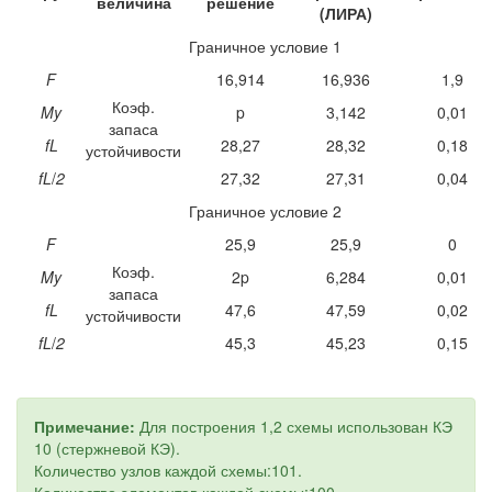
величина
решение
(ЛИРА)
Граничное условие 1
F
16,914
16,936
1,9
Коэф.
My
p
3,142
0,01
запаса
fL
28,27
28,32
0,18
устойчивости
fL
/
2
27,32
27,31
0,04
Граничное условие 2
F
25,9
25,9
0
Коэф.
My
2
p
6,284
0,01
запаса
fL
47,6
47,59
0,02
устойчивости
fL
/
2
45,3
45,23
0,15
Примечание:
Для построения 1,2 схемы использован КЭ
10 (стержневой КЭ).
Количество узлов каждой схемы:101.