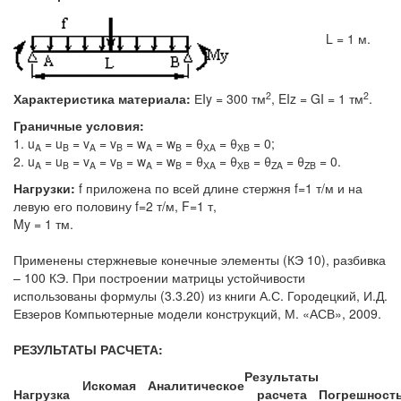
L = 1 м.
2
2
Характеристика материала:
ЕIy = 300 тм
, EIz = GI = 1 тм
.
Граничные условия:
1. u
= u
= v
= v
= w
= w
= θ
= θ
= 0;
A
B
A
B
A
B
XA
XB
2. u
= u
= v
= v
= w
= w
= θ
= θ
= θ
= θ
= 0.
A
B
A
B
A
B
XA
XB
ZA
ZB
Нагрузки:
f приложена по всей длине стержня f=1 т/м и на
левую его половину f=2 т/м, F=1 т,
My = 1 тм.
Применены стержневые конечные элементы (КЭ 10), разбивка
– 100 КЭ. При построении матрицы устойчивости
использованы формулы (3.3.20) из книги А.С. Городецкий, И.Д.
Евзеров Компьютерные модели конструкций, М. «АСВ», 2009.
РЕЗУЛЬТАТЫ РАСЧЕТА:
Результаты
Искомая
Аналитическое
Нагрузка
расчета
Погрешност