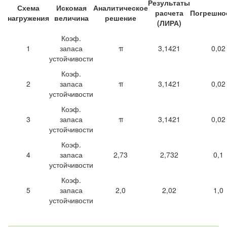
Результаты
Схема
Искомая
Аналитическое
расчета
Погрешно
нагружения
величина
решение
(ЛИРА)
Коэф.
1
запаса
π
3,1421
0,02
устойчивости
Коэф.
2
запаса
π
3,1421
0,02
устойчивости
Коэф.
3
запаса
π
3,1421
0,02
устойчивости
Коэф.
4
запаса
2,73
2,732
0,1
устойчивости
Коэф.
5
запаса
2,0
2,02
1,0
устойчивости