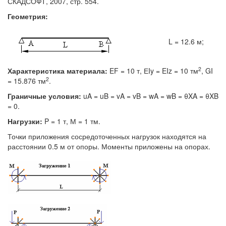
СКАДСОФТ, 2007, стр. 554.
Геометрия:
L = 12.6 м;
2
Характеристика материала:
EF = 10 т, ЕIy = EIz = 10 тм
, GI
2
= 15.876 тм
.
Граничные условия:
uA = uB = vA = vB = wA = wB = θXA = θXB
= 0.
Нагрузки:
P = 1 т, М = 1 тм.
Точки приложения сосредоточенных нагрузок находятся на
расстоянии 0.5 м от опоры. Моменты приложены на опорах.