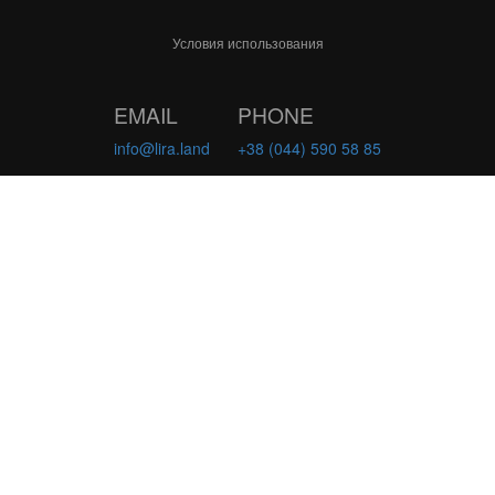
Условия использования
EMAIL
PHONE
info@lira.land
+38 (044) 590 58 85