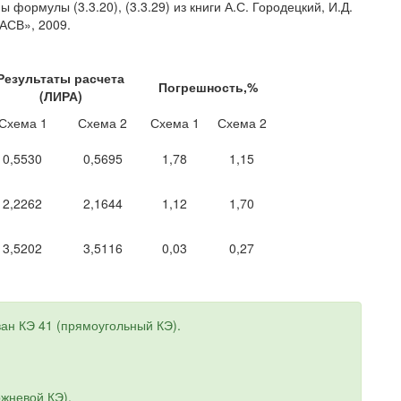
формулы (3.3.20), (3.3.29) из книги А.С. Городецкий, И.Д.
«АСВ», 2009.
Результаты расчета
Погрешность,%
(ЛИРА)
Схема 1
Схема 2
Схема 1
Схема 2
0,5530
0,5695
1,78
1,15
2,2262
2,1644
1,12
1,70
3,5202
3,5116
0,03
0,27
ан КЭ 41 (прямоугольный КЭ).
ржневой КЭ).