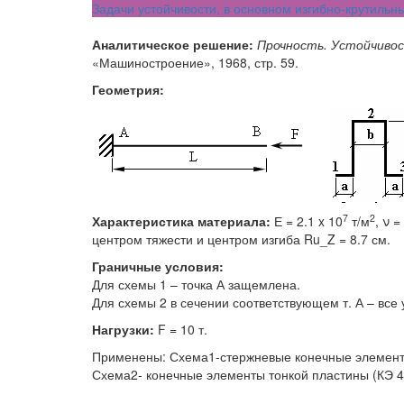
Задачи устойчивости, в основном изгибно-крутиль
Аналитическое решение:
Прочность. Устойчивос
«Машиностроение», 1968, стр. 59.
Геометрия:
7
2
Характеристика материала:
Е = 2.1 x 10
т/м
, ν 
центром тяжести и центром изгиба Ru_Z = 8.7 см.
Граничные условия:
Для схемы 1 – точка А защемлена.
Для схемы 2 в сечении соответствующем т. А – все 
Нагрузки:
F = 10 т.
Применены: Схема1-стержневые конечные элементы 
Схема2- конечные элементы тонкой пластины (КЭ 41