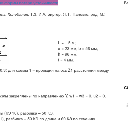
ные формы потери устойчивости
В
ть. Колебания.
Т.3. И.А. Биргер, Я. Г. Пановко, ред. М.:
L = 1.5 м;
а = 23 мм, b = 56 мм,
h = 96 мм,
t = 4 мм.
= 0.3; для схемы 1 – проекция на ось Z1 расстояния между
С
узлы закреплены по направлению Y, w1 = w3 = 0, u2 = 0.
(КЭ 10), разбивка – 50 КЭ.
), разбивка – 50 КЭ по длине и 60 КЭ по сечению.