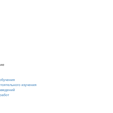
ние
обучения
стоятельного изучения
аведений
 работ